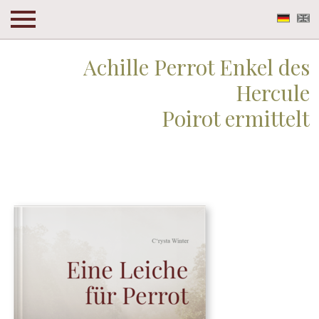
Deuts
En
Achille Perrot Enkel des
Hercule
Poirot ermittelt
Achille Perrot