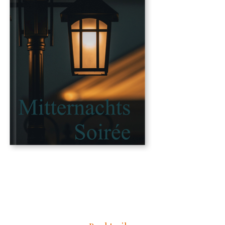
ISBN 978-3-75190-397-4
Taschenbuch € 12,90
auch als e-book erhältlich