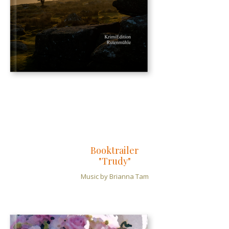
ISBN: 978-3-9823124-5-3
Taschenbuch € 13,80
auch als e-book erhältlich
Booktrailer
"Trudy"
Music by Brianna Tam