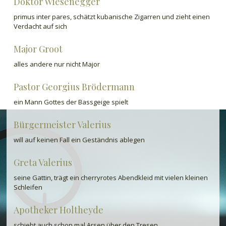
Doktor Wiesenegger
primus inter pares, schätzt kubanische Zigarren und zieht einen
Verdacht auf sich
Major Groot
alles andere nur nicht Major
Pastor Georgius Brödermann
ein Mann Gottes der Bassgeige spielt
Bürgermeister Valerius
will auf keinen Fall ein Geständnis ablegen
Greta Valerius
seine Gattin, trägt ein cherryrotes Abendkleid mit vielen kleinen
Schleifen
Apotheker Holtheyde
schiebt auch schon mal Arsen über den Tresen